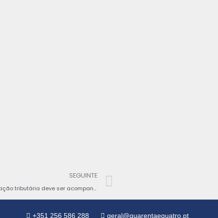
SEGUINTE
Define os critérios de seleção dos contribuintes cuja situação tributária deve ser acompanhada pela Unidade dos Grandes Contribuintes da Autoridade Tributária e Aduaneira
+351 256 586 288
geral@quarentaequatro.pt