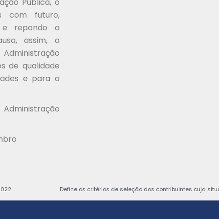
ção Pública, o
is com futuro,
s e repondo a
ausa, assim, a
 Administração
os de qualidade
dades e para a
 Administração
embro
2022